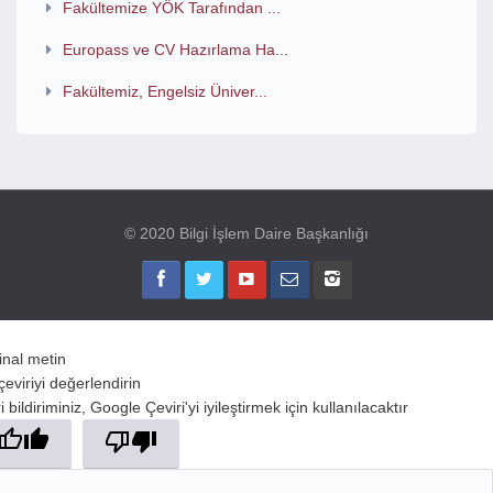
Fakültemize YÖK Tarafından ...
Europass ve CV Hazırlama Ha...
Fakültemiz, Engelsiz Üniver...
© 2020 Bilgi İşlem Daire Başkanlığı
jinal metin
çeviriyi değerlendirin
 bildiriminiz, Google Çeviri'yi iyileştirmek için kullanılacaktır