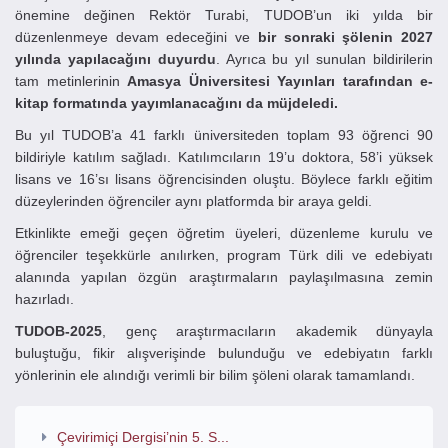
önemine değinen Rektör Turabi, TUDOB’un iki yılda bir
düzenlenmeye devam edeceğini ve
bir sonraki şölenin 2027
yılında yapılacağını duyurdu
. Ayrıca bu yıl sunulan bildirilerin
tam metinlerinin
Amasya Üniversitesi Yayınları tarafından e-
kitap formatında yayımlanacağını da müjdeledi.
Bu yıl TUDOB’a 41 farklı üniversiteden toplam 93 öğrenci 90
bildiriyle katılım sağladı. Katılımcıların 19’u doktora, 58’i yüksek
lisans ve 16’sı lisans öğrencisinden oluştu. Böylece farklı eğitim
düzeylerinden öğrenciler aynı platformda bir araya geldi.
Etkinlikte emeği geçen öğretim üyeleri, düzenleme kurulu ve
öğrenciler teşekkürle anılırken, program Türk dili ve edebiyatı
alanında yapılan özgün araştırmaların paylaşılmasına zemin
hazırladı.
TUDOB-2025
, genç araştırmacıların akademik dünyayla
buluştuğu, fikir alışverişinde bulunduğu ve edebiyatın farklı
yönlerinin ele alındığı verimli bir bilim şöleni olarak tamamlandı.
Çevirimiçi Dergisi’nin 5. S...