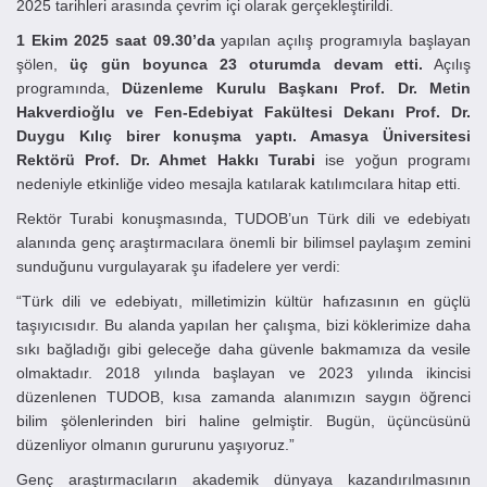
2025 tarihleri arasında çevrim içi olarak gerçekleştirildi.
1 Ekim 2025 saat 09.30’da
yapılan açılış programıyla başlayan
şölen,
üç gün boyunca 23 oturumda devam etti.
Açılış
programında,
Düzenleme Kurulu Başkanı Prof. Dr. Metin
Hakverdioğlu ve Fen-Edebiyat Fakültesi Dekanı Prof. Dr.
Duygu Kılıç birer konuşma yaptı. Amasya Üniversitesi
Rektörü Prof. Dr. Ahmet Hakkı Turabi
ise yoğun programı
nedeniyle etkinliğe video mesajla katılarak katılımcılara hitap etti.
Rektör Turabi konuşmasında, TUDOB’un Türk dili ve edebiyatı
alanında genç araştırmacılara önemli bir bilimsel paylaşım zemini
sunduğunu vurgulayarak şu ifadelere yer verdi:
“Türk dili ve edebiyatı, milletimizin kültür hafızasının en güçlü
taşıyıcısıdır. Bu alanda yapılan her çalışma, bizi köklerimize daha
sıkı bağladığı gibi geleceğe daha güvenle bakmamıza da vesile
olmaktadır. 2018 yılında başlayan ve 2023 yılında ikincisi
düzenlenen TUDOB, kısa zamanda alanımızın saygın öğrenci
bilim şölenlerinden biri haline gelmiştir. Bugün, üçüncüsünü
düzenliyor olmanın gururunu yaşıyoruz.”
Genç araştırmacıların akademik dünyaya kazandırılmasının