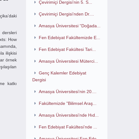
Çevirimiçi Dergisi’nin 5. S...
Çevirimiçi Dergisi’nden Dr....
ika’daki
Amasya Üniversitesi “Doğada...
 dersleri
Fen Edebiyat Fakültemizde E...
exts: How
psamında,
Fen Edebiyat Fakültesi Tari...
 ilişkisi
lar örnek
Amasya Üniversitesi Müterci...
şılaşılan
Genç Kalemler Edebiyat
Dergisi
ne katkı
Amasya Üniversitesi’nin 20....
Fakültemizde "Bilimsel Araş...
Amasya Üniversitesi’nde Hıd...
Fen Edebiyat Fakültesi’nde ...
Amasya Üniversitesi Fen Ede...