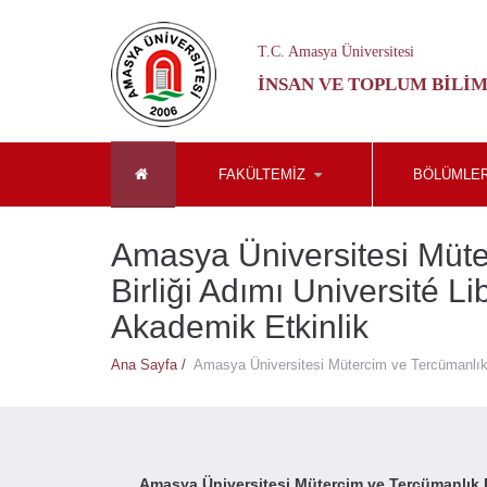
T.C. Amasya Üniversitesi
İNSAN VE TOPLUM BILIM
FAKÜLTEMİZ
BÖLÜMLE
Amasya Üniversitesi Müte
Birliği Adımı Université L
Akademik Etkinlik
Ana Sayfa /
Amasya Üniversitesi Mütercim ve Tercümanlık B
Amasya Üniversitesi Mütercim ve Tercümanlık B