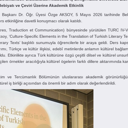
ebiyatı ve Çeviri Üzerine Akademik Etkinlik
Başkanı Dr. Öğr. Üyesi Özge AKSOY, 5 Mayıs 2026 tarihinde Belç
s etkinliğine davetli konuşmacı olarak katıldı.
ettres, Traduction et Communication) bünyesinde yürütülen TURC IV-V
ksoy, ‘Culture-Specific Elements in the Translation of Turkish Literary T
ary Texts’ başlıklı sunumuyla öğrencilerle bir araya geldi. Ders ka
ımı, Türkçe ve kültür ilişkisi, edebî metinlerde anlamın kültürel bağlamla
du. Etkinlikte ayrıca Türk kültürüne özgü çeşitli dilsel ve kültürel unsur
en örnekler aracılığıyla kültürel ögelerin farklı dillere aktarımında kar
tercim ve Tercümanlık Bölümünün uluslararası akademik görünürlüğü
rel iş birliği açısından da önemli bir adım olarak değerlendirildi.