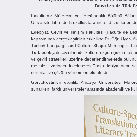
Bruxelles’de Türk Ed
Fakültemiz Mütercim ve Tercümanlık Bölümü Bölüm 
Université Libre de Bruxelles tarafından düzenlenen der
Edebiyat, Çeviri ve İletişim Fakültesi (Faculté de L
kapsamında gerçekleştirilen etkinlikte Dr. Öğr. Üyesi A
Turkish Language and Culture Shape Meaning in Liter
Türk edebiyatı çevirilerinde kültüre özgü ögelerin aktar
ve çeviri stratejileri üzerine değerlendirmelerde bulunul
metinler üzerinden incelenerek Türk edebiyatından seçil
sorunlar ve çözüm yöntemleri ele alındı.
Gerçekleştirilen etkinlik, Amasya Üniversitesi Mü
sunarken, farklı üniversiteler arasında akademik ve kültü